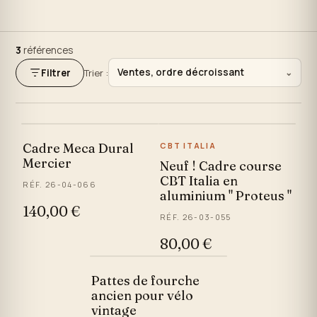
3
références
Ventes, ordre décroissant
Filtrer
Trier :
⌄
Cadre Meca Dural
CBT ITALIA
Mercier
Neuf ! Cadre course
CBT Italia en
RÉF. 26-04-066
aluminium " Proteus "
140,00 €
RÉF. 26-03-055
80,00 €
Pattes de fourche
ancien pour vélo
vintage