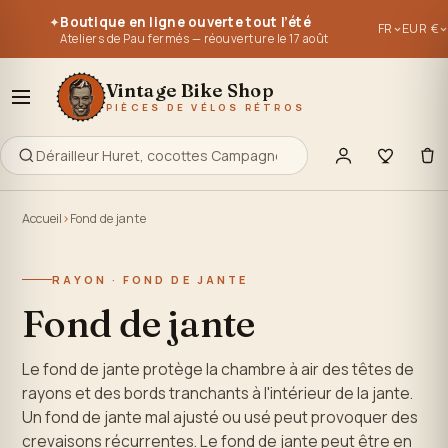
Pièces pour vélos vintage, vélos anciens 1950, 1960, 1970, 19
Pièces pour vélos vintage, vélos anciens 1950, 1960, 1970, 19
Boutique en ligne ouverte tout l’été
✦
FR
EUR €
Ré-éditions de pièces anciennes - anciens stocks - pièces d'
Ré-éditions de pièces anciennes - anciens stocks - pièces d
Ateliers de Pau fermés — réouverture le 17 août
Tout pour retaper, entretenir, réparer ou construire votre vél
Tout pour retaper, entretenir, réparer ou construire votre vél
Vintage Bike Shop
PIÈCES DE VÉLOS RÉTROS
Accueil
Fond de jante
RAYON · FOND DE JANTE
Fond de jante
Le fond de jante protège la chambre à air des têtes de
rayons et des bords tranchants à l'intérieur de la jante.
Un fond de jante mal ajusté ou usé peut provoquer des
crevaisons récurrentes. Le fond de jante peut être en