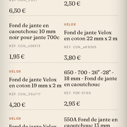
2,50 €
6,50 €
Fond de jante en
VELOX
caoutchouc 10 mm
Fond de jante Velox
noir pour jante 700c
en coton 22 mm x 2 m
RÉF. CGN_458513
RÉF. CGN_489205
1,95 €
3,80 €
VELOX
650 - 700 - 26" -28" -
18 mm - Fond de jante
Fond de jante Velox
en caoutchouc
en coton 19 mm x 2 m
RÉF. P2R-5768
RÉF. CGN_364717
2,95 €
4,20 €
VELOX
550A Fond de jante en
caoutchouc 13 mm
Fond de jante Velox