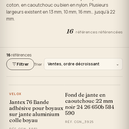
coton, en caoutchouc ou bien en nylon. Plusieurs
largeurs existent en 13 mm, 10 mm, 16 mm... jusqu'à 22
mm.
16
références référencées
16
références
Ventes, ordre décroissant
Filtrer
Trier :
⌄
VELOX
Fond de jante en
caoutchouc 22 mm
Jantex 76 Bande
noir 24 26 650b 584
adhésive pour boyaux
590
sur jante aluminium
colle boyau
RÉF. CGN_3925
RÉF. CGN_3931