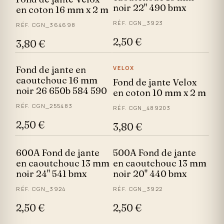
noir 22" 490 bmx
en coton 16 mm x 2 m
RÉF. CGN_3923
RÉF. CGN_364698
2,50 €
3,80 €
Fond de jante en
VELOX
caoutchouc 16 mm
Fond de jante Velox
noir 26 650b 584 590
en coton 10 mm x 2 m
RÉF. CGN_255483
RÉF. CGN_489203
2,50 €
3,80 €
600A Fond de jante
500A Fond de jante
en caoutchouc 13 mm
en caoutchouc 13 mm
noir 24" 541 bmx
noir 20" 440 bmx
RÉF. CGN_3924
RÉF. CGN_3922
2,50 €
2,50 €