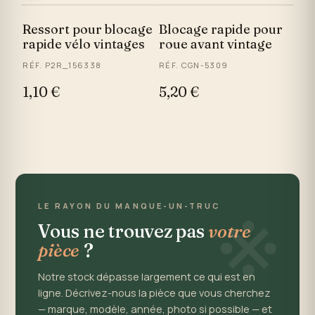
Ressort pour blocage
Blocage rapide pour
rapide vélo vintages
roue avant vintage
RÉF. P2R_156338
RÉF. CGN-5309
1,10 €
5,20 €
※
LE RAYON DU MANQUE-UN-TRUC
Vous ne trouvez pas
votre
pièce
?
Notre stock dépasse largement ce qui est en
ligne. Décrivez-nous la pièce que vous cherchez
— marque, modèle, année, photo si possible — et